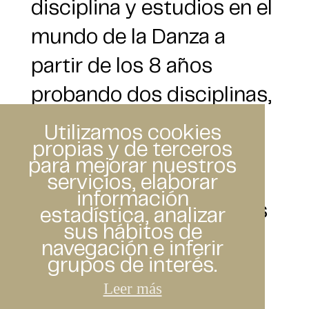
disciplina y estudios en el
mundo de la Danza a
partir de los 8 años
probando dos disciplinas,
Ballet y Flamenco.
Utilizamos cookies
propias y de terceros
La danza la llevó a sentir
para mejorar nuestros
curiosidad por el Yoga e
servicios, elaborar
información
Inició sus prácticas a los
estadística, analizar
sus hábitos de
14 años de edad con
navegación e inferir
grupos de interés.
Carolina Cabrices
Leer más
teniendo la oportunidad