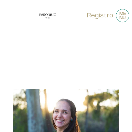
ME
Registro
NU